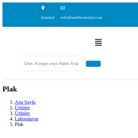
İstanbul
info@medikodental.com
Plak
Ana Sayfa
Ürünler
Ürünler
Laboratuvar
Plak