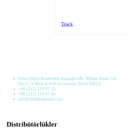
Track
İletişim Bilgileri
Seba Office Boulevard Ayazağa Mh. Mimar Sinan Cd.
No:21 A Blok K:4 D:34 Sarıyer | İSTANBUL
+90 (212) 219 97 55
+90 (212) 219 97 60
info@medikodental.com
Distribütörlükler